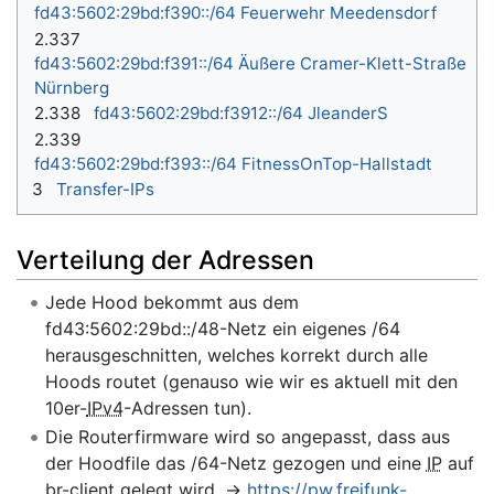
fd43:5602:29bd:f390::/64 Feuerwehr Meedensdorf
2.337
fd43:5602:29bd:f391::/64 Äußere Cramer-Klett-Straße
Nürnberg
2.338
fd43:5602:29bd:f3912::/64 JleanderS
2.339
fd43:5602:29bd:f393::/64 FitnessOnTop-Hallstadt
3
Transfer-IPs
Verteilung der Adressen
Jede Hood bekommt aus dem
fd43:5602:29bd::/48-Netz ein eigenes /64
herausgeschnitten, welches korrekt durch alle
Hoods routet (genauso wie wir es aktuell mit den
10er-
IPv4
-Adressen tun).
Die Routerfirmware wird so angepasst, dass aus
der Hoodfile das /64-Netz gezogen und eine
IP
auf
br-client gelegt wird. →
https://pw.freifunk-