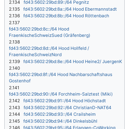
2.134
fd43:5602:29bd:89::/64 Pegnitz
2.135
fd43:5602:29bd:8a::/64 Hood Ebermannstadt
2.136
fd43:5602:29bd:8b::/64 Hood Röttenbach
2.137
fd43:5602:29bd:8c::/64 Hood
FraenkischeSchweizSued (Gräfenberg)
2.138
fd43:5602:29bd:8d::/64 Hood Hollfeld /
FraenkischeSchweizNord
2.139
fd43:5602:29bd:8e::/64 Hood Heine2/ JuergenK
2.140
fd43:5602:29bd:8f::/64 Hood Nachbarschaftshaus
Gostenhof
2.141
fd43:5602:29bd:90::/64 Forchheim-Salztest (Miki)
2.142
fd43:5602:29bd:91::/64 Hood Höchstadt
2.143
fd43:5602:29bd:92::/64 ChristianD-NAT64
2.144
fd43:5602:29bd:93::/64 Crailsheim
2.145
fd43:5602:29bd:94::/64 Dinkelsbühl
2.146
fd43:5602:29bd:95::/64 Erlangen-CoWorking