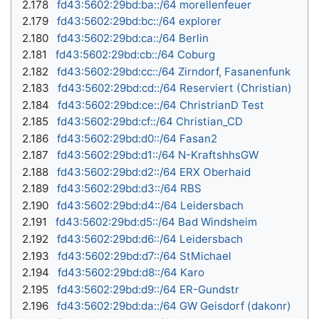
2.178
fd43:5602:29bd:ba::/64 morellenfeuer
2.179
fd43:5602:29bd:bc::/64 explorer
2.180
fd43:5602:29bd:ca::/64 Berlin
2.181
fd43:5602:29bd:cb::/64 Coburg
2.182
fd43:5602:29bd:cc::/64 Zirndorf, Fasanenfunk
2.183
fd43:5602:29bd:cd::/64 Reserviert (Christian)
2.184
fd43:5602:29bd:ce::/64 ChristrianD Test
2.185
fd43:5602:29bd:cf::/64 Christian_CD
2.186
fd43:5602:29bd:d0::/64 Fasan2
2.187
fd43:5602:29bd:d1::/64 N-KraftshhsGW
2.188
fd43:5602:29bd:d2::/64
ERX Oberhaid
2.189
fd43:5602:29bd:d3::/64 RBS
2.190
fd43:5602:29bd:d4::/64
Leidersbach
2.191
fd43:5602:29bd:d5::/64 Bad Windsheim
2.192
fd43:5602:29bd:d6::/64
Leidersbach
2.193
fd43:5602:29bd:d7::/64 StMichael
2.194
fd43:5602:29bd:d8::/64 Karo
2.195
fd43:5602:29bd:d9::/64 ER-Gundstr
2.196
fd43:5602:29bd:da::/64
GW Geisdorf (dakonr)