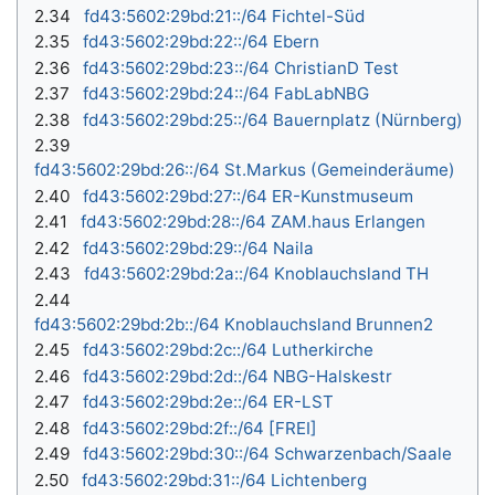
2.34
fd43:5602:29bd:21::/64 Fichtel-Süd
2.35
fd43:5602:29bd:22::/64 Ebern
2.36
fd43:5602:29bd:23::/64 ChristianD Test
2.37
fd43:5602:29bd:24::/64 FabLabNBG
2.38
fd43:5602:29bd:25::/64 Bauernplatz (Nürnberg)
2.39
fd43:5602:29bd:26::/64 St.Markus (Gemeinderäume)
2.40
fd43:5602:29bd:27::/64 ER-Kunstmuseum
2.41
fd43:5602:29bd:28::/64 ZAM.haus Erlangen
2.42
fd43:5602:29bd:29::/64 Naila
2.43
fd43:5602:29bd:2a::/64 Knoblauchsland TH
2.44
fd43:5602:29bd:2b::/64 Knoblauchsland Brunnen2
2.45
fd43:5602:29bd:2c::/64 Lutherkirche
2.46
fd43:5602:29bd:2d::/64 NBG-Halskestr
2.47
fd43:5602:29bd:2e::/64 ER-LST
2.48
fd43:5602:29bd:2f::/64 [FREI]
2.49
fd43:5602:29bd:30::/64 Schwarzenbach/Saale
2.50
fd43:5602:29bd:31::/64 Lichtenberg