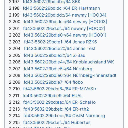
2.197
fd43:5602:29bd:db::/64
SBK
2.198
fd43:5602:29bd:dc::/64 ER-Hartmann
2.199
fd43:5602:29bd:dd::/64 newmy [HOO04]
2.200
fd43:5602:29bd:de::/64 newmy [HOO03]
2.201
fd43:5602:29bd:df::/64 newmy [HOO02]
2.202
fd43:5602:29bd:e0::/64 newmy [HOO01]
2.203
fd43:5602:29bd:e1::/64 Jonas RZK6
2.204
fd43:5602:29bd:e2::/64 Jonas Test
2.205
fd43:5602:29bd:e3::/64 Z-Bau
2.206
fd43:5602:29bd:e4::/64 Knoblauchsland WK
2.207
fd43:5602:29bd:e5::/64 Nürnberg
2.208
fd43:5602:29bd:e6::/64 Nürnberg-Innenstadt
2.209
fd43:5602:29bd:e7::/64 flobo
2.210
fd43:5602:29bd:e8::/64 ER-MiVoStr
2.211
fd43:5602:29bd:e9::/64 EUAL
2.212
fd43:5602:29bd:ea::/64 ER-SchaHo
2.213
fd43:5602:29bd:eb::/64 ER-rth2
2.214
fd43:5602:29bd:ec::/64 CVJM Nürnberg
2.215
fd43:5602:29bd:ef::/64 Hubertus