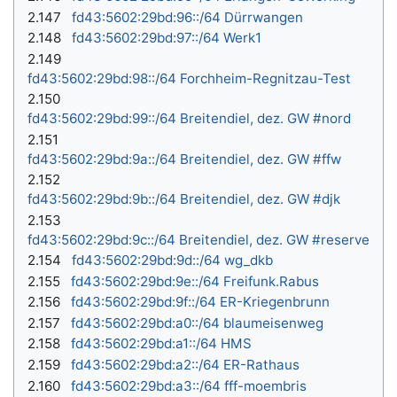
2.147
fd43:5602:29bd:96::/64 Dürrwangen
2.148
fd43:5602:29bd:97::/64 Werk1
2.149
fd43:5602:29bd:98::/64 Forchheim-Regnitzau-Test
2.150
fd43:5602:29bd:99::/64 Breitendiel, dez. GW #nord
2.151
fd43:5602:29bd:9a::/64 Breitendiel, dez. GW #ffw
2.152
fd43:5602:29bd:9b::/64 Breitendiel, dez. GW #djk
2.153
fd43:5602:29bd:9c::/64 Breitendiel, dez. GW #reserve
2.154
fd43:5602:29bd:9d::/64 wg_dkb
2.155
fd43:5602:29bd:9e::/64 Freifunk.Rabus
2.156
fd43:5602:29bd:9f::/64 ER-Kriegenbrunn
2.157
fd43:5602:29bd:a0::/64 blaumeisenweg
2.158
fd43:5602:29bd:a1::/64 HMS
2.159
fd43:5602:29bd:a2::/64 ER-Rathaus
2.160
fd43:5602:29bd:a3::/64 fff-moembris