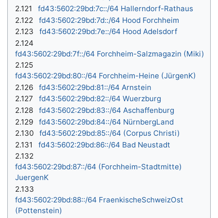
2.121
fd43:5602:29bd:7c::/64 Hallerndorf-Rathaus
2.122
fd43:5602:29bd:7d::/64 Hood Forchheim
2.123
fd43:5602:29bd:7e::/64 Hood Adelsdorf
2.124
fd43:5602:29bd:7f::/64 Forchheim-Salzmagazin (Miki)
2.125
fd43:5602:29bd:80::/64 Forchheim-Heine (JürgenK)
2.126
fd43:5602:29bd:81::/64 Arnstein
2.127
fd43:5602:29bd:82::/64 Wuerzburg
2.128
fd43:5602:29bd:83::/64 Aschaffenburg
2.129
fd43:5602:29bd:84::/64 NürnbergLand
2.130
fd43:5602:29bd:85::/64 (Corpus Christi)
2.131
fd43:5602:29bd:86::/64 Bad Neustadt
2.132
fd43:5602:29bd:87::/64 (Forchheim-Stadtmitte)
JuergenK
2.133
fd43:5602:29bd:88::/64 FraenkischeSchweizOst
(Pottenstein)