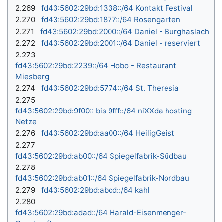
2.269
fd43:5602:29bd:1338::/64 Kontakt Festival
2.270
fd43:5602:29bd:1877::/64 Rosengarten
2.271
fd43:5602:29bd:2000::/64 Daniel - Burghaslach
2.272
fd43:5602:29bd:2001::/64 Daniel - reserviert
2.273
fd43:5602:29bd:2239::/64 Hobo - Restaurant
Miesberg
2.274
fd43:5602:29bd:5774::/64 St. Theresia
2.275
fd43:5602:29bd:9f00:: bis 9fff::/64 niXXda hosting
Netze
2.276
fd43:5602:29bd:aa00::/64 HeiligGeist
2.277
fd43:5602:29bd:ab00::/64 Spiegelfabrik-Südbau
2.278
fd43:5602:29bd:ab01::/64 Spiegelfabrik-Nordbau
2.279
fd43:5602:29bd:abcd::/64 kahl
2.280
fd43:5602:29bd:adad::/64 Harald-Eisenmenger-