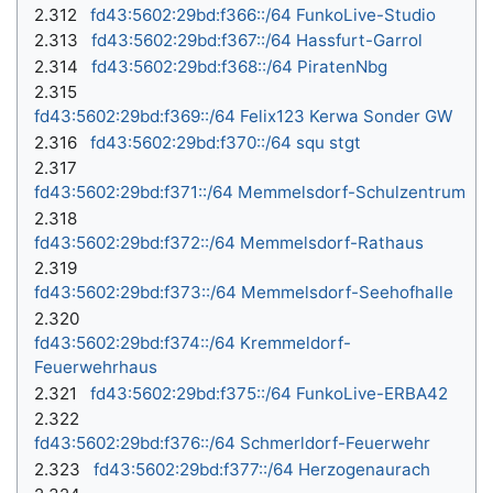
2.312
fd43:5602:29bd:f366::/64 FunkoLive-Studio
2.313
fd43:5602:29bd:f367::/64 Hassfurt-Garrol
2.314
fd43:5602:29bd:f368::/64 PiratenNbg
2.315
fd43:5602:29bd:f369::/64 Felix123 Kerwa Sonder GW
2.316
fd43:5602:29bd:f370::/64 squ stgt
2.317
fd43:5602:29bd:f371::/64 Memmelsdorf-Schulzentrum
2.318
fd43:5602:29bd:f372::/64 Memmelsdorf-Rathaus
2.319
fd43:5602:29bd:f373::/64 Memmelsdorf-Seehofhalle
2.320
fd43:5602:29bd:f374::/64 Kremmeldorf-
Feuerwehrhaus
2.321
fd43:5602:29bd:f375::/64 FunkoLive-ERBA42
2.322
fd43:5602:29bd:f376::/64 Schmerldorf-Feuerwehr
2.323
fd43:5602:29bd:f377::/64 Herzogenaurach