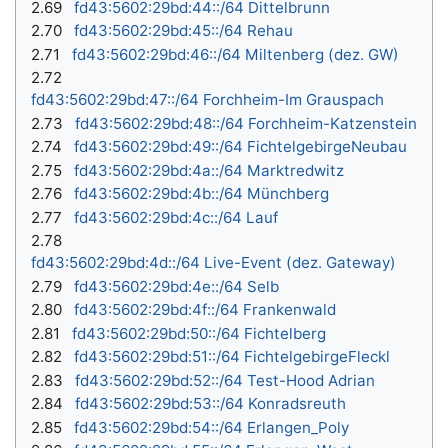
2.69
fd43:5602:29bd:44::/64 Dittelbrunn
2.70
fd43:5602:29bd:45::/64 Rehau
2.71
fd43:5602:29bd:46::/64 Miltenberg (dez. GW)
2.72
fd43:5602:29bd:47::/64 Forchheim-Im Grauspach
2.73
fd43:5602:29bd:48::/64 Forchheim-Katzenstein
2.74
fd43:5602:29bd:49::/64 FichtelgebirgeNeubau
2.75
fd43:5602:29bd:4a::/64 Marktredwitz
2.76
fd43:5602:29bd:4b::/64 Münchberg
2.77
fd43:5602:29bd:4c::/64 Lauf
2.78
fd43:5602:29bd:4d::/64 Live-Event (dez. Gateway)
2.79
fd43:5602:29bd:4e::/64 Selb
2.80
fd43:5602:29bd:4f::/64 Frankenwald
2.81
fd43:5602:29bd:50::/64 Fichtelberg
2.82
fd43:5602:29bd:51::/64 FichtelgebirgeFleckl
2.83
fd43:5602:29bd:52::/64 Test-Hood Adrian
2.84
fd43:5602:29bd:53::/64 Konradsreuth
2.85
fd43:5602:29bd:54::/64 Erlangen_Poly