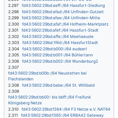
2.297
fd43:5602:29bd:aeff::/64 Hassfurt-Siedlung
2.298
fd43:5602:29bd:afad::/64 Unfinden-Gutzeit
2.299
fd43:5602:29bd:afae::/64 Unfinden-Mitte
2.300
fd43:5602:29bd:afaf::/64 Hofheim-Marktplatz
2.301
fd43:5602:29bd:afef::/64 Hassfurt-Stadt
2.302
fd43:5602:29bd:affe::/64 Meehaeusle
2.303
fd43:5602:29bd:1f4d::/64 HassfurtStadt
2.304
fd43:5602:29bd:b000::/64 eudeerl
2.305
fd43:5602:29bd:b001::/64 Bühlertann
2.306
fd43:5602:29bd:b002::/64 Wunderburg2
2.307
fd43:5602:29bd:b00b::/64 Neustetten bei
Flachslanden
2.308
fd43:5602:29bd:babe::/64 St. Willibald
2.309
fd43:5602:29bd:bb00:: bis bbff::/64 Freifunk
Königsberg Netze
2.310
fd43:5602:29bd:f364::/64 F3 Netze e.V. NAT64
2.311
fd43:5602:29bd:f365::/64 ERBA42 Gateway