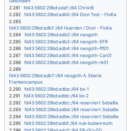
Geschaeft
2.281
fd43:5602:29bd:adaf::/64 ChristB
2.282
fd43:5602:29bd:adb0::/64 Dool Test - FloKa
2.283
fd43:5602:29bd:adb1::/64 Huerden / Dool - FloKa
2.284
fd43:5602:29bd:adb2::/64 neogoth
2.285
fd43:5602:29bd:adb3::/64 neogoth-EFR
2.286
fd43:5602:29bd:adb4::/64 neogoth-fff01
2.287
fd43:5602:29bd:adb5::/64 neogoth-Car01
2.288
fd43:5602:29bd:adb6::/64 neogoth-rk01
2.289
fd43:5602:29bd:adb7::/64 neogoth A. Eberle
Frankencampus
2.290
fd43:5602:29bd:adba::/64 bs-1
2.291
fd43:5602:29bd:adbb::/64 bs-2
2.292
fd43:5602:29bd:adbc::/64 reserviert SebaBe
2.293
fd43:5602:29bd:adbd::/64 reserviert SebaBe
2.294
fd43:5602:29bd:adbe::/64 reserviert SebaBe
2.295
fd43:5602:29bd:adbf::/64 nuk-bubenreuth
2.296
fd43:5602:29bd:adc0::/64 ER-GU-DD