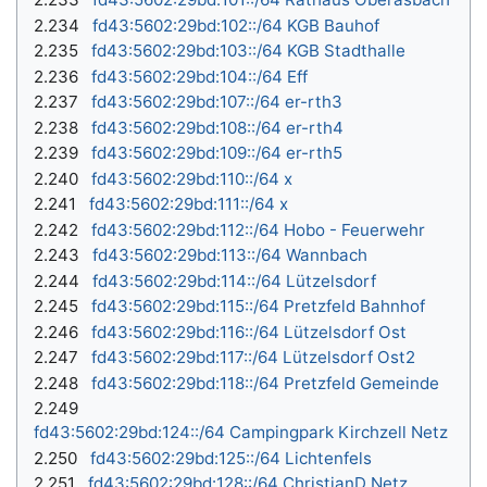
2.234
fd43:5602:29bd:102::/64 KGB Bauhof
2.235
fd43:5602:29bd:103::/64 KGB Stadthalle
2.236
fd43:5602:29bd:104::/64 Eff
2.237
fd43:5602:29bd:107::/64 er-rth3
2.238
fd43:5602:29bd:108::/64 er-rth4
2.239
fd43:5602:29bd:109::/64 er-rth5
2.240
fd43:5602:29bd:110::/64 x
2.241
fd43:5602:29bd:111::/64 x
2.242
fd43:5602:29bd:112::/64 Hobo - Feuerwehr
2.243
fd43:5602:29bd:113::/64 Wannbach
2.244
fd43:5602:29bd:114::/64 Lützelsdorf
2.245
fd43:5602:29bd:115::/64 Pretzfeld Bahnhof
2.246
fd43:5602:29bd:116::/64 Lützelsdorf Ost
2.247
fd43:5602:29bd:117::/64 Lützelsdorf Ost2
2.248
fd43:5602:29bd:118::/64 Pretzfeld Gemeinde
2.249
fd43:5602:29bd:124::/64 Campingpark Kirchzell Netz
2.250
fd43:5602:29bd:125::/64 Lichtenfels
2.251
fd43:5602:29bd:128::/64 ChristianD Netz