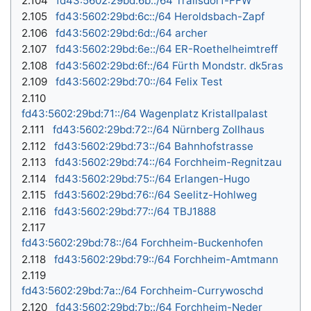
2.104
fd43:5602:29bd:6b::/64 Trailsdorf-FFW
2.105
fd43:5602:29bd:6c::/64 Heroldsbach-Zapf
2.106
fd43:5602:29bd:6d::/64 archer
2.107
fd43:5602:29bd:6e::/64 ER-Roethelheimtreff
2.108
fd43:5602:29bd:6f::/64
Fürth Mondstr. dk5ras
2.109
fd43:5602:29bd:70::/64 Felix Test
2.110
fd43:5602:29bd:71::/64 Wagenplatz Kristallpalast
2.111
fd43:5602:29bd:72::/64 Nürnberg Zollhaus
2.112
fd43:5602:29bd:73::/64 Bahnhofstrasse
2.113
fd43:5602:29bd:74::/64 Forchheim-Regnitzau
2.114
fd43:5602:29bd:75::/64 Erlangen-Hugo
2.115
fd43:5602:29bd:76::/64 Seelitz-Hohlweg
2.116
fd43:5602:29bd:77::/64 TBJ1888
2.117
fd43:5602:29bd:78::/64 Forchheim-Buckenhofen
2.118
fd43:5602:29bd:79::/64 Forchheim-Amtmann
2.119
fd43:5602:29bd:7a::/64 Forchheim-Currywoschd
2.120
fd43:5602:29bd:7b::/64 Forchheim-Neder