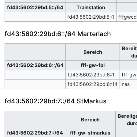
fd43:5602:29bd:5::/64
Trainstation
fd43:5602:29bd:5::1
fffgwc
fd43:5602:29bd:6::/64 Marterlach
Bereit
Bereich
du
fd43:5602:29bd:6::/64
fff-gw-fbl
fd43:5602:29bd:6::1
fff-gw
fd43:5602:29bd:6::14
nas
fd43:5602:29bd:7::/64 StMarkus
Bereitge
Bereich
dur
fd43:5602:29bd:7::/64
fff-gw-stmarkus