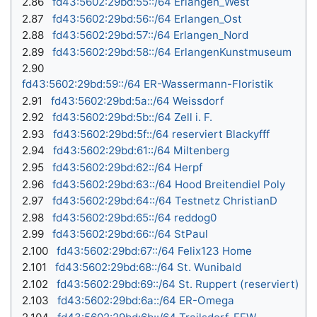
2.86
fd43:5602:29bd:55::/64 Erlangen_West
2.87
fd43:5602:29bd:56::/64 Erlangen_Ost
2.88
fd43:5602:29bd:57::/64 Erlangen_Nord
2.89
fd43:5602:29bd:58::/64 ErlangenKunstmuseum
2.90
fd43:5602:29bd:59::/64 ER-Wassermann-Floristik
2.91
fd43:5602:29bd:5a::/64 Weissdorf
2.92
fd43:5602:29bd:5b::/64 Zell i. F.
2.93
fd43:5602:29bd:5f::/64 reserviert Blackyfff
2.94
fd43:5602:29bd:61::/64 Miltenberg
2.95
fd43:5602:29bd:62::/64 Herpf
2.96
fd43:5602:29bd:63::/64 Hood Breitendiel Poly
2.97
fd43:5602:29bd:64::/64 Testnetz ChristianD
2.98
fd43:5602:29bd:65::/64 reddog0
2.99
fd43:5602:29bd:66::/64 StPaul
2.100
fd43:5602:29bd:67::/64 Felix123 Home
2.101
fd43:5602:29bd:68::/64 St. Wunibald
2.102
fd43:5602:29bd:69::/64 St. Ruppert (reserviert)
2.103
fd43:5602:29bd:6a::/64 ER-Omega