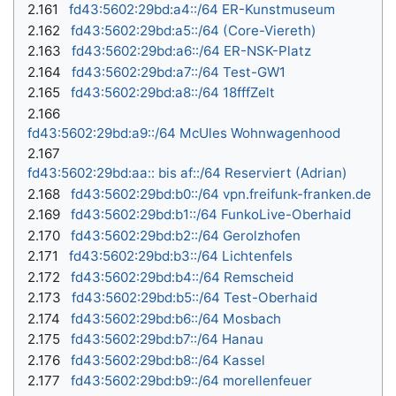
2.161
fd43:5602:29bd:a4::/64 ER-Kunstmuseum
2.162
fd43:5602:29bd:a5::/64 (Core-Viereth)
2.163
fd43:5602:29bd:a6::/64 ER-NSK-Platz
2.164
fd43:5602:29bd:a7::/64 Test-GW1
2.165
fd43:5602:29bd:a8::/64 18fffZelt
2.166
fd43:5602:29bd:a9::/64 McUles Wohnwagenhood
2.167
fd43:5602:29bd:aa:: bis af::/64 Reserviert (Adrian)
2.168
fd43:5602:29bd:b0::/64 vpn.freifunk-franken.de
2.169
fd43:5602:29bd:b1::/64 FunkoLive-Oberhaid
2.170
fd43:5602:29bd:b2::/64 Gerolzhofen
2.171
fd43:5602:29bd:b3::/64 Lichtenfels
2.172
fd43:5602:29bd:b4::/64 Remscheid
2.173
fd43:5602:29bd:b5::/64 Test-Oberhaid
2.174
fd43:5602:29bd:b6::/64 Mosbach
2.175
fd43:5602:29bd:b7::/64 Hanau
2.176
fd43:5602:29bd:b8::/64 Kassel
2.177
fd43:5602:29bd:b9::/64 morellenfeuer