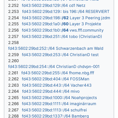
2.252
fd43:5602:29bd:129::/64 cd1 Netz
2.253
fd43:5602:29bd:129:: bis 196::/64 RESERVIERT
2.254
fd43:5602:29bd:198::
/62
Layer 3 Peering jzdm
2.255
fd43:5602:29bd:1a0::
/60
Layer 3 Projekte
2.256
fd43:5602:29bd:1b0::
/64
vws.fff.community
2.257
fd43:5602:29bd:251::/64 tobo (ChristianD)
2.258
fd43:5602:29bd:252::/64 Schwarzenbach am Wald
2.259
fd43:5602:29bd:253::/64 ChristianD test
2.260
fd43:5602:29bd:254::/64 ChristianD chdvpn-001
2.261
fd43:5602:29bd:255::/64 fhome.nbg.fff
2.262
fd43:5602:29bd:404::/64 FOSSMan
2.263
fd43:5602:29bd:443::/64 Vacher443
2.264
fd43:5602:29bd:444::/64 mivo
2.265
fd43:5602:29bd:1000::/64 Noahprojects
2.266
fd43:5602:29bd:1111::/64 imaginärraum
2.267
fd43:5602:29bd:1113::/64 schulfrei
2.268
fd43:5602:29bd:1337::/64 Bamberg