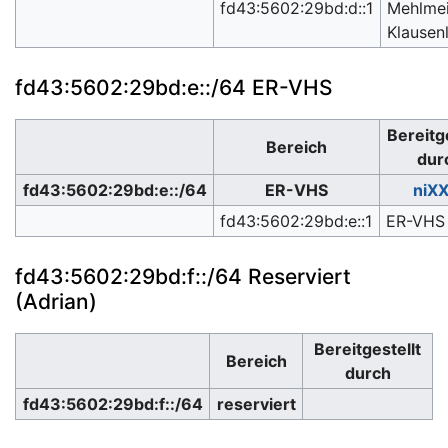
fd43:5602:29bd:d::1
Mehlmei
Klausenl
fd43:5602:29bd:e::/64 ER-VHS
Bereitge
Bereich
dur
fd43:5602:29bd:e::/64
ER-VHS
niX
fd43:5602:29bd:e::1
ER-VHS
fd43:5602:29bd:f::/64 Reserviert
(Adrian)
Bereitgestellt
Bereich
durch
fd43:5602:29bd:f::/64
reserviert