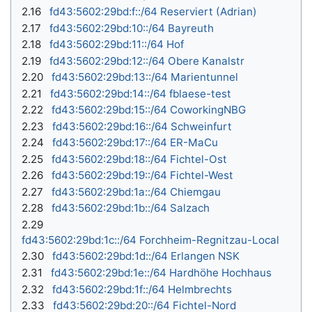
2.16
fd43:5602:29bd:f::/64 Reserviert (Adrian)
2.17
fd43:5602:29bd:10::/64 Bayreuth
2.18
fd43:5602:29bd:11::/64 Hof
2.19
fd43:5602:29bd:12::/64 Obere Kanalstr
2.20
fd43:5602:29bd:13::/64 Marientunnel
2.21
fd43:5602:29bd:14::/64 fblaese-test
2.22
fd43:5602:29bd:15::/64 CoworkingNBG
2.23
fd43:5602:29bd:16::/64 Schweinfurt
2.24
fd43:5602:29bd:17::/64 ER-MaCu
2.25
fd43:5602:29bd:18::/64 Fichtel-Ost
2.26
fd43:5602:29bd:19::/64 Fichtel-West
2.27
fd43:5602:29bd:1a::/64 Chiemgau
2.28
fd43:5602:29bd:1b::/64 Salzach
2.29
fd43:5602:29bd:1c::/64 Forchheim-Regnitzau-Local
2.30
fd43:5602:29bd:1d::/64 Erlangen NSK
2.31
fd43:5602:29bd:1e::/64 Hardhöhe Hochhaus
2.32
fd43:5602:29bd:1f::/64 Helmbrechts
2.33
fd43:5602:29bd:20::/64 Fichtel-Nord