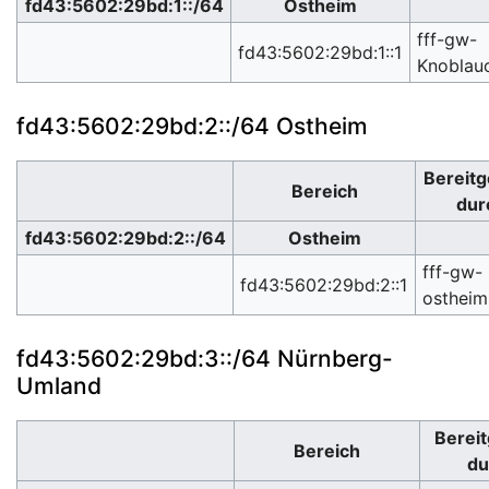
fd43:5602:29bd:1::/64
Ostheim
fff-gw-
fd43:5602:29bd:1::1
Knoblau
fd43:5602:29bd:2::/64 Ostheim
Bereitg
Bereich
dur
fd43:5602:29bd:2::/64
Ostheim
fff-gw-
fd43:5602:29bd:2::1
ostheim
fd43:5602:29bd:3::/64 Nürnberg-
Umland
Bereit
Bereich
du