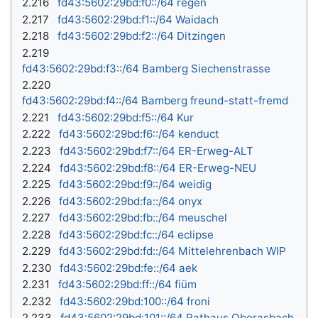
2.216
fd43:5602:29bd:f0::/64 regen
2.217
fd43:5602:29bd:f1::/64 Waidach
2.218
fd43:5602:29bd:f2::/64 Ditzingen
2.219
fd43:5602:29bd:f3::/64 Bamberg Siechenstrasse
2.220
fd43:5602:29bd:f4::/64 Bamberg freund-statt-fremd
2.221
fd43:5602:29bd:f5::/64 Kur
2.222
fd43:5602:29bd:f6::/64 kenduct
2.223
fd43:5602:29bd:f7::/64 ER-Erweg-ALT
2.224
fd43:5602:29bd:f8::/64 ER-Erweg-NEU
2.225
fd43:5602:29bd:f9::/64 weidig
2.226
fd43:5602:29bd:fa::/64 onyx
2.227
fd43:5602:29bd:fb::/64 meuschel
2.228
fd43:5602:29bd:fc::/64 eclipse
2.229
fd43:5602:29bd:fd::/64 Mittelehrenbach WIP
2.230
fd43:5602:29bd:fe::/64 aek
2.231
fd43:5602:29bd:ff::/64 fiüm
2.232
fd43:5602:29bd:100::/64 froni
2.233
fd43:5602:29bd:101::/64 Rathaus Oberasbach