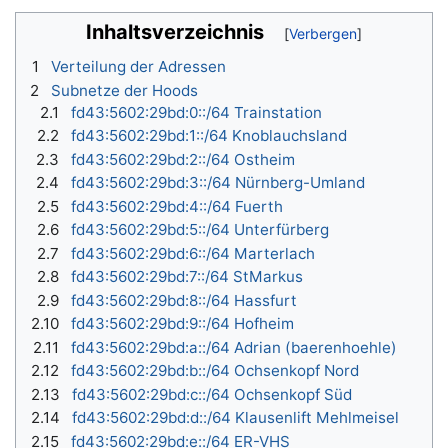
Wechseln zu:
Navigation
,
Suche
Inhaltsverzeichnis
1
Verteilung der Adressen
2
Subnetze der Hoods
2.1
fd43:5602:29bd:0::/64 Trainstation
2.2
fd43:5602:29bd:1::/64 Knoblauchsland
2.3
fd43:5602:29bd:2::/64 Ostheim
2.4
fd43:5602:29bd:3::/64 Nürnberg-Umland
2.5
fd43:5602:29bd:4::/64 Fuerth
2.6
fd43:5602:29bd:5::/64 Unterfürberg
2.7
fd43:5602:29bd:6::/64 Marterlach
2.8
fd43:5602:29bd:7::/64 StMarkus
2.9
fd43:5602:29bd:8::/64 Hassfurt
2.10
fd43:5602:29bd:9::/64 Hofheim
2.11
fd43:5602:29bd:a::/64 Adrian (baerenhoehle)
2.12
fd43:5602:29bd:b::/64 Ochsenkopf Nord
2.13
fd43:5602:29bd:c::/64 Ochsenkopf Süd
2.14
fd43:5602:29bd:d::/64 Klausenlift Mehlmeisel
2.15
fd43:5602:29bd:e::/64 ER-VHS