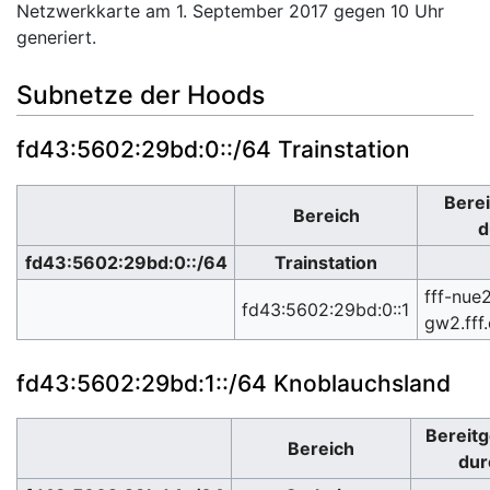
Netzwerkkarte am 1. September 2017 gegen 10 Uhr
generiert.
Subnetze der Hoods
fd43:5602:29bd:0::/64 Trainstation
Berei
Bereich
d
fd43:5602:29bd:0::/64
Trainstation
fff-nue
fd43:5602:29bd:0::1
gw2.fff
fd43:5602:29bd:1::/64 Knoblauchsland
Bereitg
Bereich
dur