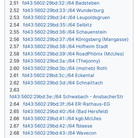
2.51
fd43:5602:29bd:32::/64 Badsteben
2.52
fd43:5602:29bd:33::/64 Wunderburg
2.53
fd43:5602:29bd:34::/64 Leupoldsgruen
2.54
fd43:5602:29bd:35::/64 Selbitz
2.55
fd43:5602:29bd:36::/64 Schauenstein
2.56
fd43:5602:29bd:37::/64 Königsberg (Mangasse)
2.57
fd43:5602:29bd:38::/64 Hofheim Stadt
2.58
fd43:5602:29bd:39::/64 RoadPhönix (McUles)
2.59
fd43:5602:29bd:3a::/64 (Thejonny)
2.60
fd43:5602:29bd:3b::/64 (mstreb) Roth
2.61
fd43:5602:29bd:3c::/64 Eckental
2.62
fd43:5602:29bd:3d::/64 Schnaittach
2.63
fd43:5602:29bd:3e::/64 Schwabach - AnsbacherStr
2.64
fd43:5602:29bd:3f::/64 ER-Rathaus-EG
2.65
fd43:5602:29bd:40::/64 (Bad Hersfeld)
2.66
fd43:5602:29bd:41::/64 kgb.McUles
2.67
fd43:5602:29bd:42::/64 fblaese
2.68
fd43:5602:29bd:43::/64 Wavecon