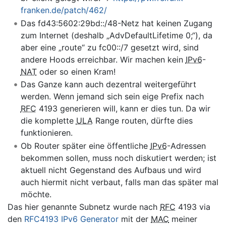
franken.de/patch/462/
Das fd43:5602:29bd::/48-Netz hat keinen Zugang
zum Internet (deshalb „AdvDefaultLifetime 0;“), da
aber eine „route“ zu fc00::/7 gesetzt wird, sind
andere Hoods erreichbar. Wir machen kein
IPv6
-
NAT
oder so einen Kram!
Das Ganze kann auch dezentral weitergeführt
werden. Wenn jemand sich sein eige Prefix nach
RFC
4193 generieren will, kann er dies tun. Da wir
die komplette
ULA
Range routen, dürfte dies
funktionieren.
Ob Router später eine öffentliche
IPv6
-Adressen
bekommen sollen, muss noch diskutiert werden; ist
aktuell nicht Gegenstand des Aufbaus und wird
auch hiermit nicht verbaut, falls man das später mal
möchte.
Das hier genannte Subnetz wurde nach
RFC
4193 via
den
RFC4193 IPv6 Generator
mit der
MAC
meiner