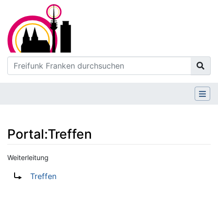
Portal:Treffen
Weiterleitung
Wechseln zu:
Navigation
,
Suche
Weiterleitung nach:
Treffen