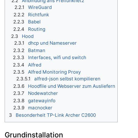
2.2
Anbindung ans Freifunknetz
2.2.1
WireGuard
2.2.2
Richtfunk
2.2.3
Babel
2.2.4
Routing
2.3
Hood
2.3.1
dhcp und Nameserver
2.3.2
Batman
2.3.3
Interfaces, wifi und switch
2.3.4
Alfred
2.3.5
Alfred Monitoring Proxy
2.3.5.1
alfred-json selbst kompilieren
2.3.6
Hoodfile und Webserver zum Ausliefern
2.3.7
Nodewatcher
2.3.8
gatewayinfo
2.3.9
macnocker
3
Besonderheit TP-Link Archer C2600
Grundinstallation