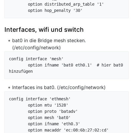
        option distributed_arp_table '1'

Interfaces, wifi und switch
bat0 in die Bridge mesh stecken.
(/etc/config/network)
config interface 'mesh'

	option ifname 'bat0 eth0.1'  # hier bat0 
Interfaces ins bat0. (/etc/config/network)
config interface 'ethmesh'

	option mtu '1528'

	option proto 'batadv'

	option mesh 'bat0'

	option ifname 'eth0.3'

	option macaddr 'ec:08:6b:27:02:cd'
