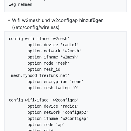
Wifi w2mesh und w2configap hinzufügen
(/etc/config/wireless)
config wifi-iface 'w2mesh'

	option device 'radio1'

	option network 'w2mesh'

	option ifname 'w2mesh'

	option mode 'mesh'

	option mesh_id 
'mesh.myhood.freifunk.net'

	option encryption 'none'

	option mesh_fwding '0'

config wifi-iface 'w2configap'

	option device 'radio1'

	option network 'configap2'

	option ifname 'w2configap'

	option mode 'ap'

	option ssid 