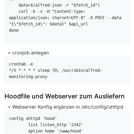
    data=$(alfred-json -r "$fetch_id")

    curl -k -v -H "Content-type: 
application/json; charset=UTF-8" -X POST --data 
"{\"$fetch_id\": $data}" $api_url

done

cronjob anlegen
crontab -e

*/5 * * * * sleep 70; /usr/sbin/alfred-
Hoodfile und Webserver zum Ausliefern
Webserver Konfig ergänzen in /etc/config/uhttpd
config uhttpd 'hood'

        list listen_http '2342'

        option home '/www/hood'
