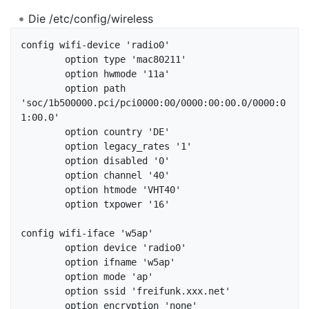
Die /etc/config/wireless
config wifi-device 'radio0'

	option type 'mac80211'

	option hwmode '11a'

	option path 
'soc/1b500000.pci/pci0000:00/0000:00:00.0/0000:0
1:00.0'

	option country 'DE'

	option legacy_rates '1'

	option disabled '0'

	option channel '40'

	option htmode 'VHT40'

	option txpower '16'

config wifi-iface 'w5ap'

	option device 'radio0'

	option ifname 'w5ap'

	option mode 'ap'

	option ssid 'freifunk.xxx.net'

	option encryption 'none'
