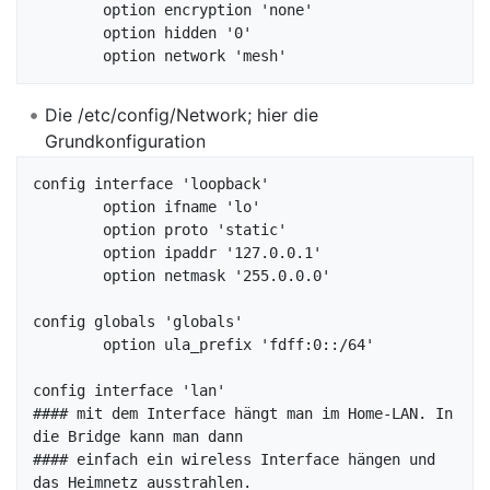
	option encryption 'none'

	option hidden '0'

Die /etc/config/Network; hier die
Grundkonfiguration
config interface 'loopback'

	option ifname 'lo'

	option proto 'static'

	option ipaddr '127.0.0.1'

	option netmask '255.0.0.0'

config globals 'globals'

	option ula_prefix 'fdff:0::/64'

config interface 'lan'    

#### mit dem Interface hängt man im Home-LAN. In 
die Bridge kann man dann

#### einfach ein wireless Interface hängen und 
das Heimnetz ausstrahlen.
