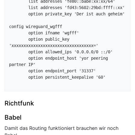
	list addresses 'fe80::babe:xx:xx/64'

	list addresses 'fd43:5602:29bd:ffff::xx'

	option private_key 'Der ist auch geheim'

config wireguard_wgfff

	option ifname 'wgfff'

	option public_key 
'xxxxxxxxxxxxxxxxxxxxxxxxxxxxxxxxxx='

	option allowed_ips '0.0.0.0/0 ::/0'

	option endpoint_host 'yor peering 
partner IP'

	option endpoint_port '31337'

	option persistent_keepalive '60'

Richtfunk
Babel
Damit das Routing funktioniert brauchen wir noch