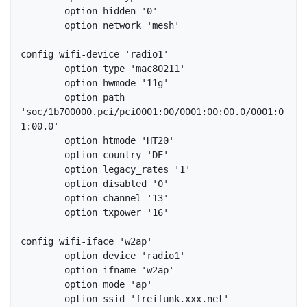
	option hidden '0'

	option network 'mesh'

config wifi-device 'radio1'

	option type 'mac80211'

	option hwmode '11g'

	option path 
'soc/1b700000.pci/pci0001:00/0001:00:00.0/0001:0
1:00.0'

	option htmode 'HT20'

	option country 'DE'

	option legacy_rates '1'

	option disabled '0'

	option channel '13'

	option txpower '16'

config wifi-iface 'w2ap'

	option device 'radio1'

	option ifname 'w2ap'

	option mode 'ap'

	option ssid 'freifunk.xxx.net'
