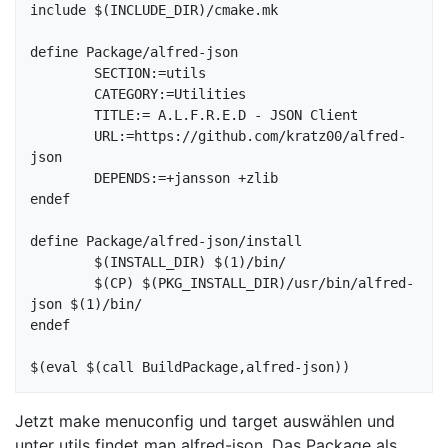
include $(INCLUDE_DIR)/cmake.mk

define Package/alfred-json

        SECTION:=utils

        CATEGORY:=Utilities

        TITLE:= A.L.F.R.E.D - JSON Client

        URL:=https://github.com/kratz00/alfred-
json

        DEPENDS:=+jansson +zlib

endef

define Package/alfred-json/install

        $(INSTALL_DIR) $(1)/bin/

        $(CP) $(PKG_INSTALL_DIR)/usr/bin/alfred-
json $(1)/bin/

endef

Jetzt make menuconfig und target auswählen und
unter utils findet man alfred-json. Das Package als