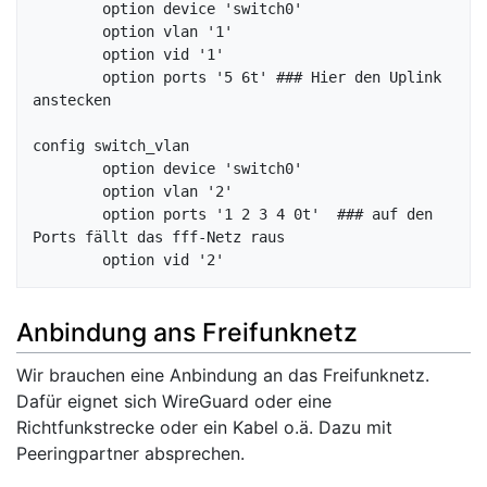
	option device 'switch0'

	option vlan '1'

	option vid '1'

	option ports '5 6t' ### Hier den Uplink 
anstecken

config switch_vlan

	option device 'switch0'

	option vlan '2'

	option ports '1 2 3 4 0t'  ### auf den 
Ports fällt das fff-Netz raus

Anbindung ans Freifunknetz
Wir brauchen eine Anbindung an das Freifunknetz.
Dafür eignet sich WireGuard oder eine
Richtfunkstrecke oder ein Kabel o.ä. Dazu mit
Peeringpartner absprechen.