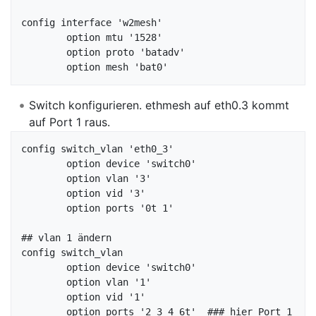
config interface 'w2mesh'

	option mtu '1528'

	option proto 'batadv'

Switch konfigurieren. ethmesh auf eth0.3 kommt
auf Port 1 raus.
config switch_vlan 'eth0_3'

	option device 'switch0'

	option vlan '3'

	option vid '3'

	option ports '0t 1'

## vlan 1 ändern

config switch_vlan

	option device 'switch0'

	option vlan '1'

	option vid '1'

	option ports '2 3 4 6t'  ### hier Port 1 