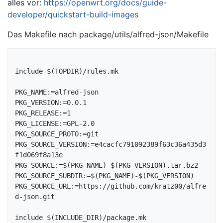
alles vor:
https://openwrt.org/docs/guide-
developer/quickstart-build-images
Das Makefile nach package/utils/alfred-json/Makefile
include $(TOPDIR)/rules.mk

PKG_NAME:=alfred-json

PKG_VERSION:=0.0.1

PKG_RELEASE:=1

PKG_LICENSE:=GPL-2.0

PKG_SOURCE_PROTO:=git

PKG_SOURCE_VERSION:=e4cacfc791092389f63c36a435d3
f1d069f8a13e

PKG_SOURCE:=$(PKG_NAME)-$(PKG_VERSION).tar.bz2

PKG_SOURCE_SUBDIR:=$(PKG_NAME)-$(PKG_VERSION)

PKG_SOURCE_URL:=https://github.com/kratz00/alfre
d-json.git

include $(INCLUDE_DIR)/package.mk
