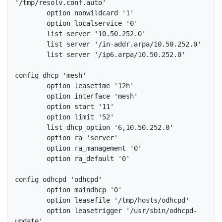
'/tmp/resolv.conf.auto'

        option nonwildcard '1'                   

        option localservice '0'

        list server '10.50.252.0'

        list server '/in-addr.arpa/10.50.252.0'

        list server '/ip6.arpa/10.50.252.0'    

config dhcp 'mesh'                         

        option leasetime '12h'

        option interface 'mesh'

        option start '11'      

        option limit '52'      

        list dhcp_option '6,10.50.252.0'

        option ra 'server'              

        option ra_management '0'        

        option ra_default '0'           

config odhcpd 'odhcpd'          

        option maindhcp '0'  

        option leasefile '/tmp/hosts/odhcpd'

        option leasetrigger '/usr/sbin/odhcpd-
update'
