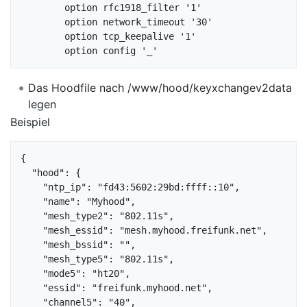
        option rfc1918_filter '1'

        option network_timeout '30'

        option tcp_keepalive '1'

Das Hoodfile nach /www/hood/keyxchangev2data
legen
Beispiel
{

  "hood": {

    "ntp_ip": "fd43:5602:29bd:ffff::10",

    "name": "Myhood",

    "mesh_type2": "802.11s",

    "mesh_essid": "mesh.myhood.freifunk.net",

    "mesh_bssid": "",

    "mesh_type5": "802.11s",

    "mode5": "ht20",

    "essid": "freifunk.myhood.net",

    "channel5": "40",
