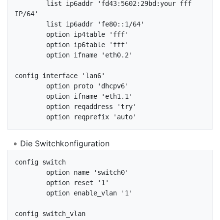
	list ip6addr 'fd43:5602:29bd:your fff 
IP/64'

	list ip6addr 'fe80::1/64'

	option ip4table 'fff'

	option ip6table 'fff'

	option ifname 'eth0.2'

config interface 'lan6'

	option proto 'dhcpv6'

	option ifname 'eth1.1'

	option reqaddress 'try'

Die Switchkonfiguration
config switch

	option name 'switch0'

	option reset '1'

	option enable_vlan '1'

config switch_vlan
