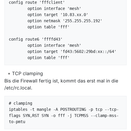
config route 'fffclient'

	option interface 'mesh'

	option target '10.83.xx.0'

	option netmask '255.255.255.192'

	option table 'fff'

config route6 'ffffd43'

	option interface 'mesh'

	option target 'fd43:5602:29bd:xx::/64'

TCP clamping
Bis die Firewall fertig ist, kommt das erst mal in die
/etc/rc.local.
# clamping

iptables -t mangle -A POSTROUTING -p tcp --tcp-
flags SYN,RST SYN -o fff -j TCPMSS --clamp-mss-