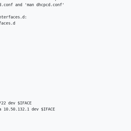
.conf and 'man dhcpcd.conf'

terfaces.d:

aces.d
