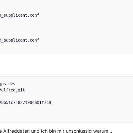
ps-dev

alfred.git

8b51c71827190c601f7c9

e Alfreddaten und ich bin mir unschlüssig warum...