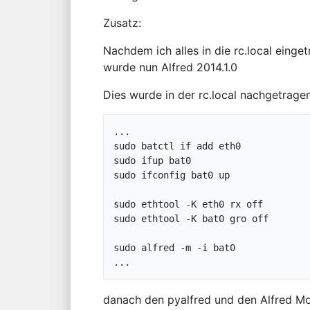
Zusatz:
Nachdem ich alles in die rc.local einge
wurde nun Alfred 2014.1.0
Dies wurde in der rc.local nachgetragen
...

sudo batctl if add eth0

sudo ifup bat0

sudo ifconfig bat0 up

sudo ethtool -K eth0 rx off

sudo ethtool -K bat0 gro off

sudo alfred -m -i bat0

danach den pyalfred und den Alfred Moni