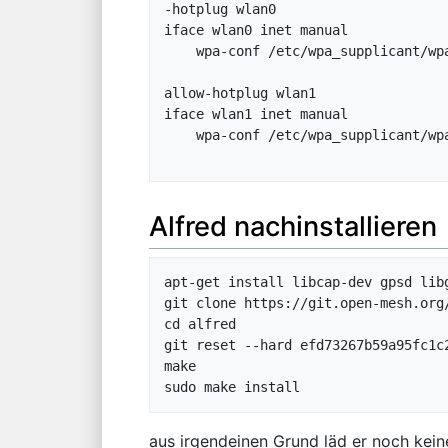
-hotplug wlan0

iface wlan0 inet manual

    wpa-conf /etc/wpa_supplicant/wpa_supplicant.conf

allow-hotplug wlan1

iface wlan1 inet manual

    wpa-conf /etc/wpa_supplicant/wpa_supplicant.conf

Alfred nachinstallieren
apt-get install libcap-dev gpsd libg
git clone https://git.open-mesh.org/
cd alfred

git reset --hard efd73267b59a95fc1c2
make 

aus irgendeinen Grund läd er noch kein