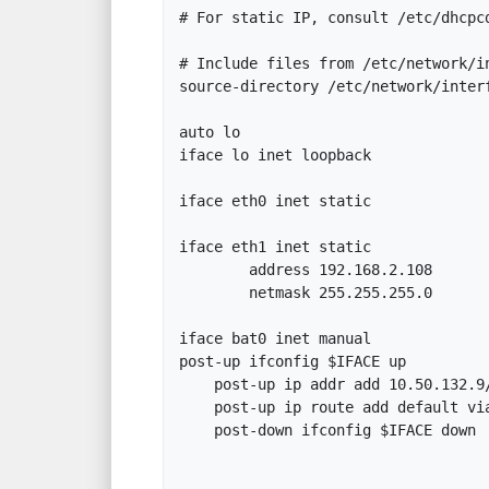
# For static IP, consult /etc/dhcpcd
# Include files from /etc/network/in
source-directory /etc/network/interf
auto lo

iface lo inet loopback

iface eth0 inet static

iface eth1 inet static

        address 192.168.2.108

        netmask 255.255.255.0

iface bat0 inet manual

post-up ifconfig $IFACE up

    post-up ip addr add 10.50.132.9/22 dev $IFACE

    post-up ip route add default via 10.50.132.1 dev $IFACE

    post-down ifconfig $IFACE down
