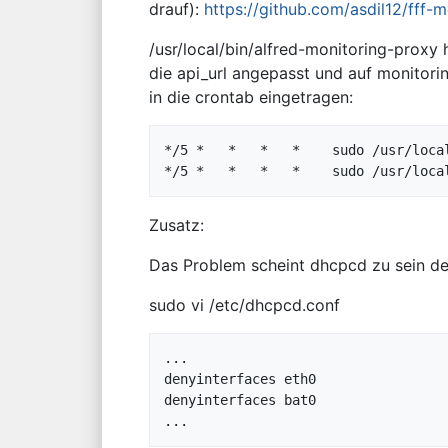
drauf):
https://github.com/asdil12/fff-
/usr/local/bin/alfred-monitoring-proxy
die api_url angepasst und auf monitorin
in die crontab eingetragen:
*/5 *   *   *   *    sudo /usr/local
Zusatz:
Das Problem scheint dhcpcd zu sein de
sudo vi /etc/dhcpcd.conf
...

denyinterfaces eth0

denyinterfaces bat0
