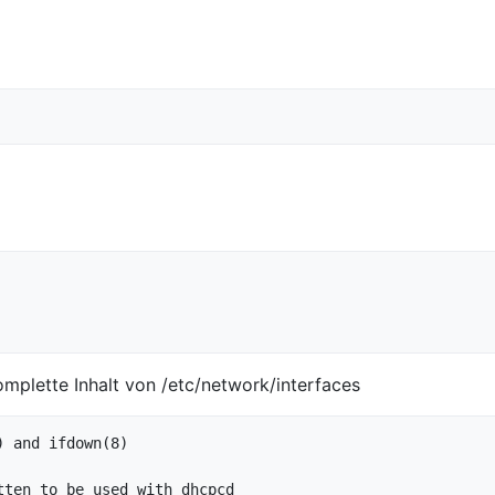
omplette Inhalt von /etc/network/interfaces
 and ifdown(8)

ten to be used with dhcpcd
