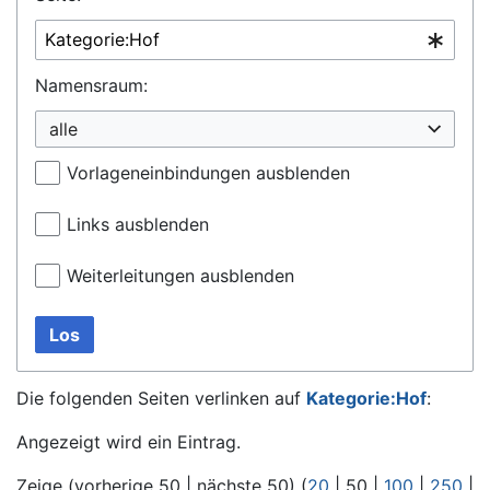
Namensraum:
alle
Vorlageneinbindungen ausblenden
Links ausblenden
Weiterleitungen ausblenden
Los
Die folgenden Seiten verlinken auf
Kategorie:Hof
:
Angezeigt wird ein Eintrag.
Zeige (
vorherige 50
|
nächste 50
) (
20
|
50
|
100
|
250
|