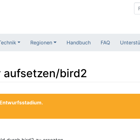
Technik
Regionen
Handbuch
FAQ
Unterstü
 aufsetzen/bird2
m Entwurfsstadium.
ld durch bird2 zu ersezten.