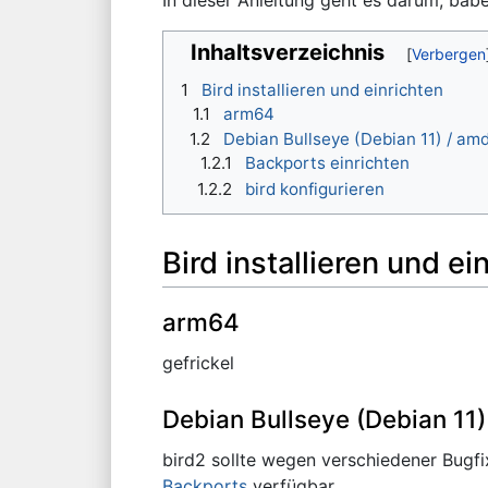
Inhaltsverzeichnis
1
Bird installieren und einrichten
1.1
arm64
1.2
Debian Bullseye (Debian 11) / am
1.2.1
Backports einrichten
1.2.2
bird konfigurieren
Bird installieren und ei
arm64
gefrickel
Debian Bullseye (Debian 11
bird2 sollte wegen verschiedener Bugfi
Backports
verfügbar.