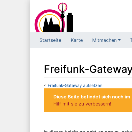
Startseite
Karte
Mitmachen
Freifunk-Gateway
<
Freifunk-Gateway aufsetzen
Wechseln zu:
Navigation
,
Suche
Diese Seite befindet sich noch i
Hilf mit sie zu verbessern!
In dieser Anleitung geht es darum, babe