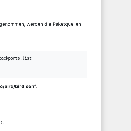
fgenommen, werden die Paketquellen
ackports.list

tc/bird/bird.conf
.
t: